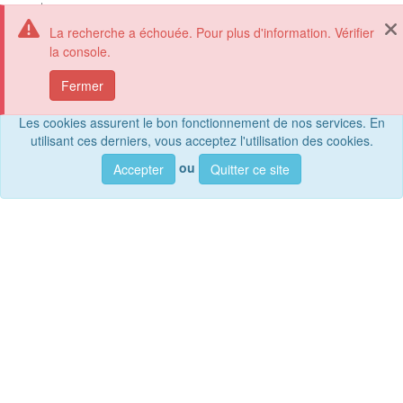
La recherche a échouée. Pour plus d'information. Vérifier
la console.
catalog.inspire.geoportail.lu
Affi
Fermer
Les cookies assurent le bon fonctionnement de nos services. En
utilisant ces derniers, vous acceptez l'utilisation des cookies.
Rec
ou
Accepter
Quitter ce site
Rechercher parmi
jeux de données, services et cartes, ...